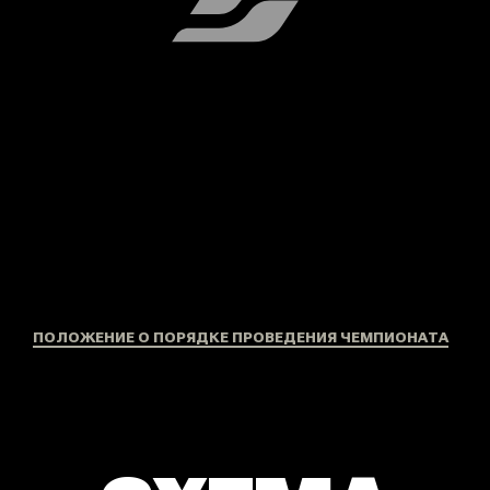
СХЕМА
ЗАЕЗДОВ
* СХЕМА ПРОВЕДЕНИЯ ЧЕМПИОНАТА МОЖЕТ
МЕНЯТЬСЯ В ЗАВИСИМОСТИ ОТ КОЛИЧЕСТВА
УЧАСТНИКОВ
ПО РЕЗУЛЬТАТАМ
КВАЛИФИКАЦИИ
Происходит расстановка
на отборочные заезды по 8 человек
в каждом, по принципу:
1 группа — 1,5,9,13,17,21,25,29
результат,
2 группа — 2,6,10,14,18,22,26,30
результат,
3 группа —3,7,11,15,19,23,27,31
результат,
4 группа — 4,8,12,16,20,24,28,32.
[ 1 ]