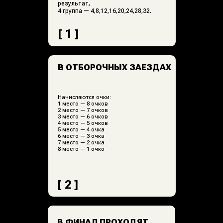
[ 3 ]
ДЛЯ ТЕХ, КТО НЕ ПРОШЕЛ
В ФИНАЛ
Проводятся дополнительные
отборочные заезды «последний
шанс» по 10 человек, победитель
каждого заезда попадает в финал,
расстановка на отборочные заезды
«последний шанс» производится
по результатам квалификации.
[ 4 ]
ПЕРЕД КАЖДЫМ
ЗАЕЗДОМ
УЧАСТНИКАМ БУДЕТ
ДАНО 2 КРУГА ДЛЯ
ПРОГРЕВА.