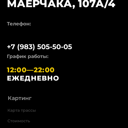
© ИП ВЕЛИЧКО ДЕНИС ВАЛЕРЬЕВИЧ
ИНН: 246007806730
ОГРНИП: 325246800069415
EMAIL:
SENNAKARTING@YANDEX.RU
ПОЛИТИКА КОНФИДЕЦИАЛЬНОСТИ
ПОЛЬЗОВАТЕЛЬСКОЕ СОГЛАШЕНИЕ
ПРИ ЛЮБОМ ИСПОЛЬЗОВАНИИ ТЕКСТОВЫХ,
АУДИО-, ФОТО- И ВИДЕОМАТЕРИАЛОВ ССЫЛКА
НА SENNAKARTING.RU ОБЯЗАТЕЛЬНА