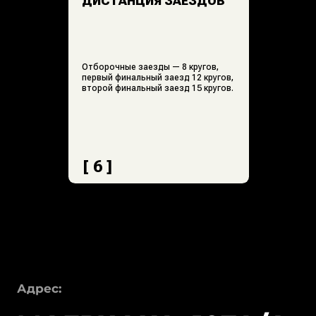
Гараж
Правила / Техника
безопасности
О нас
О компании
Парк изнутри
SENNA Клуб
Тренеры
Детский клуб
Дополнительно
Контакты
Ресторан
События