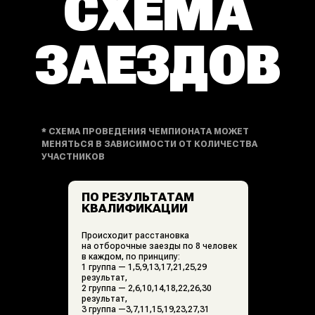
В ОТБОРОЧНЫХ ЗАЕЗДАХ
Начисляются очки:
1 место — 8 очков
2 место — 7 очков
3 место — 6 очков
4 место — 5 очков
5 место — 4 очка
6 место — 3 очка
7 место — 2 очка
8 место — 1 очко
[ 2 ]
В ФИНАЛ ПРОХОДЯТ
Первые три позиции по результатам
каждого отборочного заезда.
Финал состоит из двух заездов,
стартовая расстановка на первый
заезд по результатам
квалификации, на второй заезд
реверсивная результатам
квалификации.