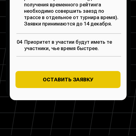
SENNA Клуб
Тренеры
Детский клуб
Дополнительно
Контакты
Ресторан
События
© ИП ВЕЛИЧКО ДЕНИС ВАЛЕРЬЕВИЧ
ИНН: 246007806730
ОГРНИП: 325246800069415
EMAIL:
SENNAKARTING@YANDEX.RU