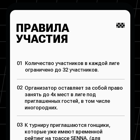
+7 (983) 505-50-05
График работы:
12:00—22:00
ЕЖЕДНЕВНО
Картинг
Карта трассы
Стоимость
Гараж
Правила / Техника
безопасности
О нас
О компании
Парк изнутри