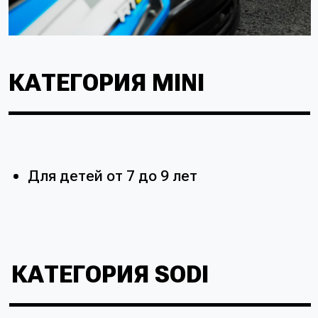
ПРАВИЛА
УЧАСТИЯ
01
Количество участников в каждой лиге
ограничено до 32 участников.
02
Организатор оставляет за собой право
занять до 4х мест в лиге под
приглашенных гостей, в том числе
иногородних.
03
К турниру приглашаются гонщики,
которые уже имеют временной
рейтинг на трассе SENNA. (для
получения временного рейтинга
необходимо совершить заезд по
трассе в отдельное от турнира время).
Заявки принимаются до 14 декабря.
04
Приоритет в участии будут иметь те